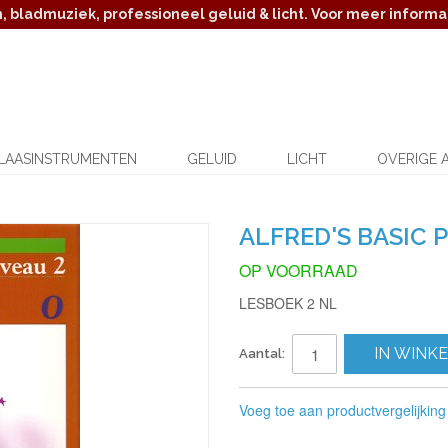
 bladmuziek, professioneel geluid & licht. Voor meer informat
LAASINSTRUMENTEN
GELUID
LICHT
OVERIGE 
ALFRED'S BASIC 
OP VOORRAAD
LESBOEK 2 NL
IN WINK
Aantal:
Voeg toe aan productvergelijking