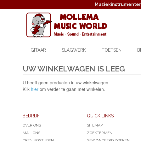
Muziekinstrumenten,
GITAAR
SLAGWERK
TOETSEN
B
UW WINKELWAGEN IS LEEG
U heeft geen producten in uw winkelwagen.
Klik
hier
om verder te gaan met winkelen.
BEDRIJF
QUICK LINKS
OVER ONS
SITEMAP
MAIL ONS
ZOEKTERMEN
OPENINGSTIJDEN
GEAVANCEERD ZOEKEN