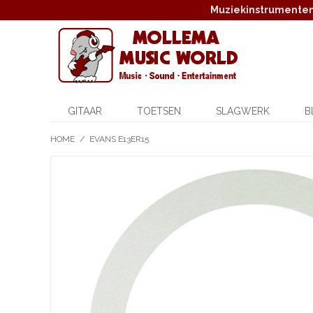
Muziekinstrumenten,
GITAAR
TOETSEN
SLAGWERK
B
HOME
/
EVANS E13ER15