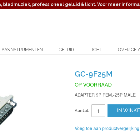
 bladmuziek, professioneel geluid & licht. Voor meer informat
LAASINSTRUMENTEN
GELUID
LICHT
OVERIGE 
GC-9F25M
OP VOORRAAD
ADAPTER 9P FEM.-25P MALE
IN WINK
Aantal:
Voeg toe aan productvergelijking