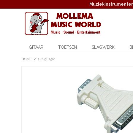
Muziekinstrumenten,
GITAAR
TOETSEN
SLAGWERK
B
HOME
/
GC-9F25M