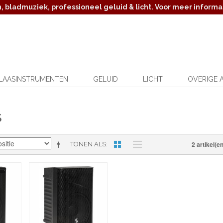
 bladmuziek, professioneel geluid & licht. Voor meer informat
LAASINSTRUMENTEN
GELUID
LICHT
OVERIGE 
S
2 artikel(en
TONEN ALS