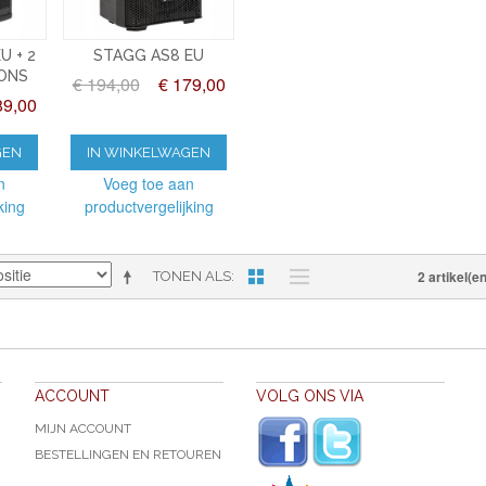
U + 2
STAGG AS8 EU
ONS
€ 194,00
€ 179,00
89,00
GEN
IN WINKELWAGEN
n
Voeg toe aan
king
productvergelijking
2 artikel(en
TONEN ALS
ACCOUNT
VOLG ONS VIA
MIJN ACCOUNT
BESTELLINGEN EN RETOUREN