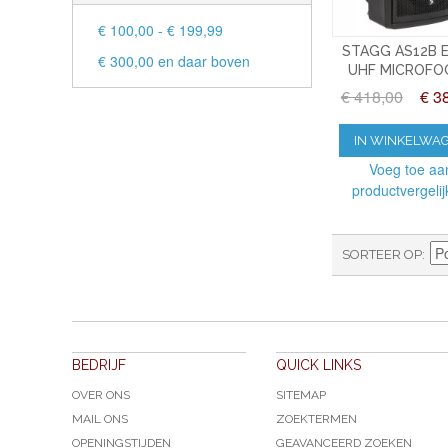
€ 100,00
-
€ 199,99
STAGG AS12B E
€ 300,00
en daar boven
UHF MICROFO
€ 418,00
€ 3
IN WINKELWA
Voeg toe aa
productvergelij
SORTEER OP
BEDRIJF
QUICK LINKS
OVER ONS
SITEMAP
MAIL ONS
ZOEKTERMEN
OPENINGSTIJDEN
GEAVANCEERD ZOEKEN