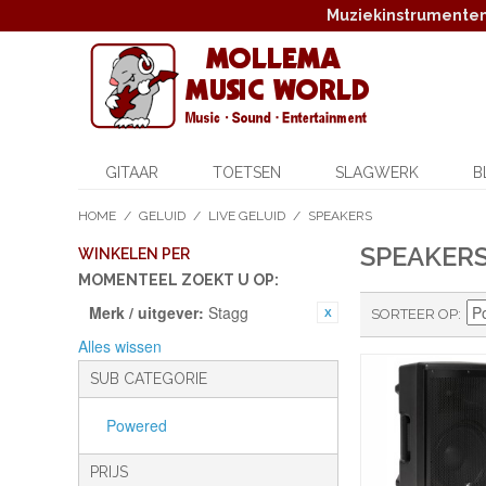
Muziekinstrumenten,
GITAAR
TOETSEN
SLAGWERK
B
HOME
/
GELUID
/
LIVE GELUID
/
SPEAKERS
SPEAKER
WINKELEN PER
MOMENTEEL ZOEKT U OP:
Merk / uitgever:
Stagg
SORTEER OP
Alles wissen
SUB CATEGORIE
Powered
PRIJS