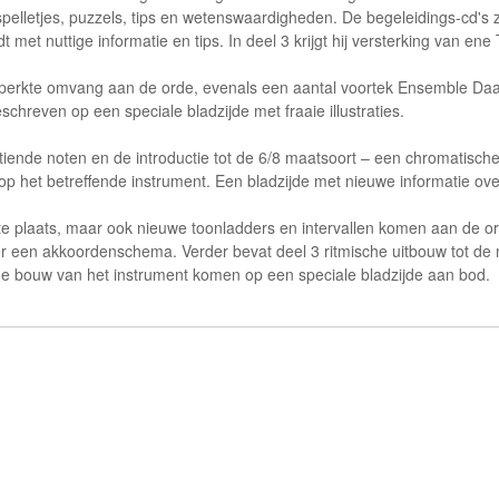
lletjes, puzzels, tips en wetenswaardigheden. De begeleidings-cd's zorg
 met nuttige informatie en tips. In deel 3 krijgt hij versterking van ene
eperkte omvang aan de orde, evenals een aantal voortek Ensemble Daa
chreven op een speciale bladzijde met fraaie illustraties.
estiende noten en de introductie tot de 6/8 maatsoort – een chromatisch
op het betreffende instrument. Een bladzijde met nieuwe informatie ove
ste plaats, maar ook nieuwe toonladders en intervallen komen aan de or
er een akkoordenschema. Verder bevat deel 3 ritmische uitbouw tot d
 bouw van het instrument komen op een speciale bladzijde aan bod.