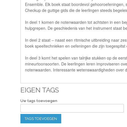
Ensemble. Elk boek staat boordevol gehooroefeningen, spe
Checkup de guitige gids die de leerlingen steeds begeleidt
In deel 1 komen de notenwaarden tot achtsten in een b
hulpgrepen. De geschiedenis van het instrument staat bes
In deel 2 staat – naast een ritmische uitbreiding naar z
boek speeltechnieken en oefeningen die zijn toegespitst 
In deel 3 komt het spelen van talrijke stukken op de eer
mineurtoonsoorten. De leerlingen leren improviseren ov
notenwaarden. Interessante wetenswaardigheden over de
EIGEN TAGS
Uw tags toevoegen
TAGS TOEVOEGEN