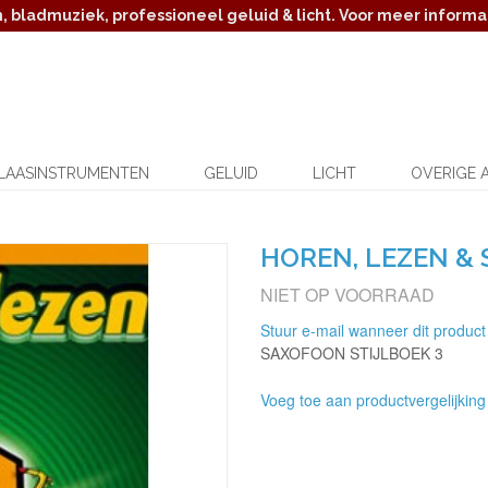
 bladmuziek, professioneel geluid & licht. Voor meer informat
LAASINSTRUMENTEN
GELUID
LICHT
OVERIGE 
HOREN, LEZEN &
NIET OP VOORRAAD
Stuur e-mail wanneer dit product
SAXOFOON STIJLBOEK 3
Voeg toe aan productvergelijking