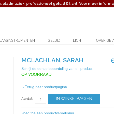
 bladmuziek, professioneel geluid & licht. Voor meer informat
LAASINSTRUMENTEN
GELUID
LICHT
OVERIGE 
€
MCLACHLAN, SARAH
Schrijf de eerste beoordeling van dit product
OP VOORRAAD
Terug naar productpagina
«
IN WINKELWAGEN
Aantal:
Voeg toe aan productvergelijking