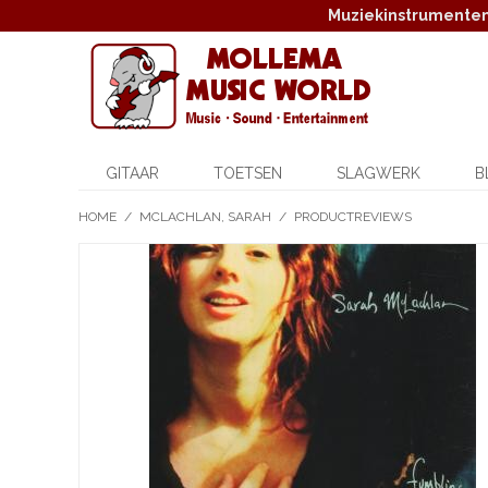
Muziekinstrumenten,
GITAAR
TOETSEN
SLAGWERK
B
HOME
/
MCLACHLAN, SARAH
/
PRODUCTREVIEWS