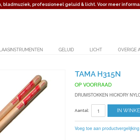
 bladmuziek, professioneel geluid & licht. Voor meer informat
LAASINSTRUMENTEN
GELUID
LICHT
OVERIGE 
TAMA H315N
OP VOORRAAD
DRUMSTOKKEN HICKORY NYLO
IN WINK
Aantal:
Voeg toe aan productvergelijking