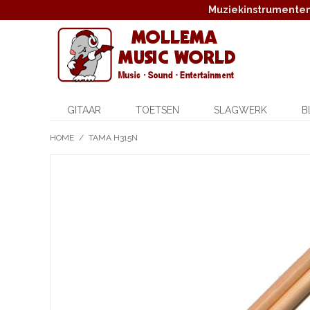
Muziekinstrumenten,
GITAAR
TOETSEN
SLAGWERK
B
HOME
/
TAMA H315N