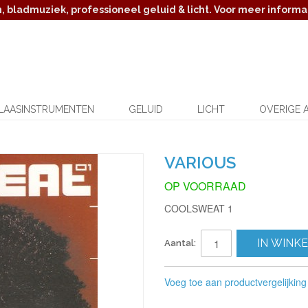
 bladmuziek, professioneel geluid & licht. Voor meer informat
LAASINSTRUMENTEN
GELUID
LICHT
OVERIGE 
VARIOUS
OP VOORRAAD
COOLSWEAT 1
IN WINK
Aantal:
Voeg toe aan productvergelijking