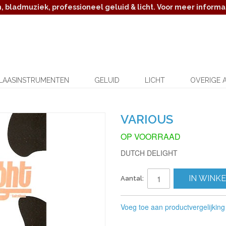
 bladmuziek, professioneel geluid & licht. Voor meer informat
LAASINSTRUMENTEN
GELUID
LICHT
OVERIGE 
VARIOUS
OP VOORRAAD
DUTCH DELIGHT
IN WINK
Aantal:
Voeg toe aan productvergelijking