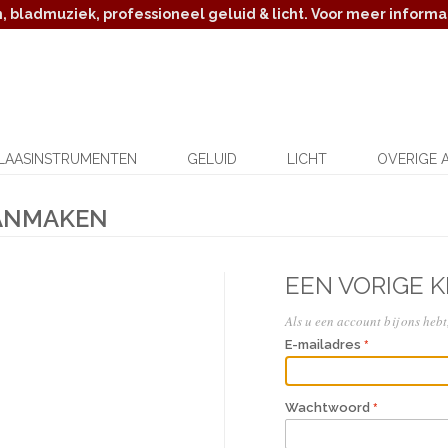
 bladmuziek, professioneel geluid & licht. Voor meer informat
LAASINSTRUMENTEN
GELUID
LICHT
OVERIGE 
AANMAKEN
EEN VORIGE 
Als u een account bij ons hebt,
E-mailadres
Wachtwoord