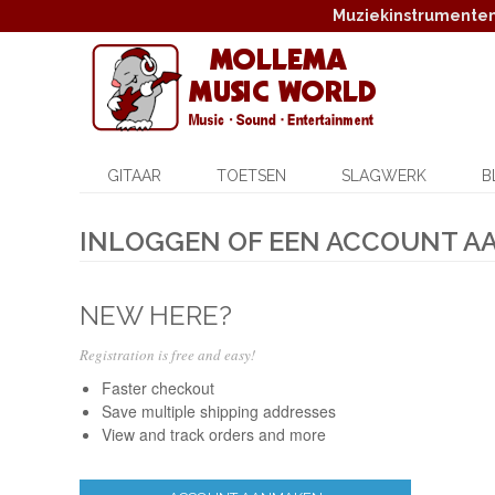
Muziekinstrumenten,
GITAAR
TOETSEN
SLAGWERK
B
INLOGGEN OF EEN ACCOUNT 
NEW HERE?
Registration is free and easy!
Faster checkout
Save multiple shipping addresses
View and track orders and more