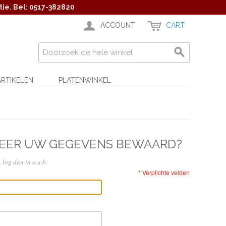
ie. Bel: 0517-382820
ACCOUNT
CART
ARTIKELEN
PLATENWINKEL
KEER UW GEGEVENS BEWAARD?
 log dan in a.u.b.
* Verplichte velden